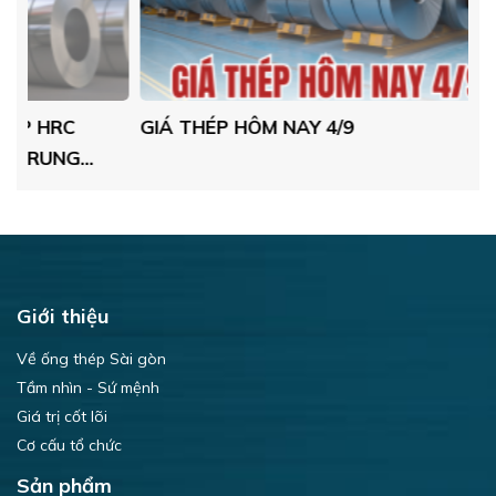
GIÁ THÉP HÔM NAY 4/9
CẬ
T
T
Giới thiệu
Về ống thép Sài gòn
Tầm nhìn - Sứ mệnh
Giá trị cốt lõi
Cơ cấu tổ chức
Sản phẩm