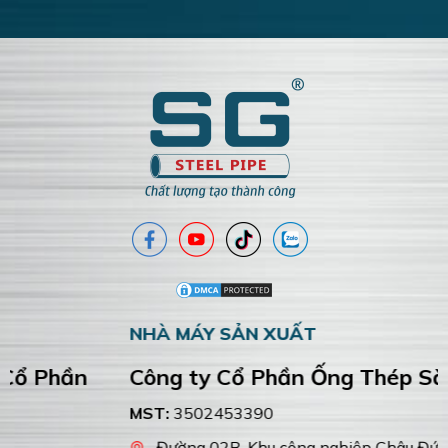
NHÀ MÁY SẢN XUẤT
Công ty Cổ Phần Ống Thép Sài Gòn
MST:
3502453390
Đường 02B, Khu công nghiệp Châu Đức, Xã Ngãi