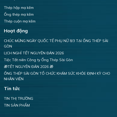
Thép hộp mạ kẽm
Ống thép mạ kẽm
Thép cuộn mạ kẽm
Hoạt động
CHÚC MỪNG NGÀY QUỐC TẾ PHỤ NỮ 8/3 TẠI ỐNG THÉP SÀI
GÒN
LỊCH NGHỈ TẾT NGUYÊN ĐÁN 2026
Tiệc Tất niên Công ty Ống Thép Sài Gòn
🎁TẾT NGUYÊN ĐÁN 2026 🎁
ỐNG THÉP SÀI GÒN TỔ CHỨC KHÁM SỨC KHỎE ĐỊNH KỲ CHO
NHÂN VIÊN
Tin tức
TIN THỊ TRƯỜNG
TIN SẢN PHẨM