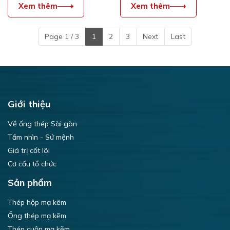
Xem thêm
Xem thêm
MÁY ỐNG THÉP SÀI
GÒN!
Page 1 / 3
1
2
3
Next
Last
Giới thiệu
Về ống thép Sài gòn
Tầm nhìn - Sứ mệnh
Giá trị cốt lõi
Cơ cấu tổ chức
Sản phẩm
Thép hộp mạ kẽm
Ống thép mạ kẽm
Thép cuộn mạ kẽm