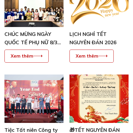
[Kinh doanh] Nhân viên Phát triển Thị trường
CHÚC MỪNG NGÀY
LỊCH NGHỈ TẾT
QUỐC TẾ PHỤ NỮ 8/3
NGUYÊN ĐÁN 2026
TẠI ỐNG THÉP SÀI GÒN
Xem thêm
Xem thêm
Tiệc Tất niên Công ty
🎁TẾT NGUYÊN ĐÁN