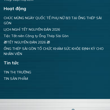
Hoạt động
CHÚC MỪNG NGÀY QUỐC TẾ PHỤ NỮ 8/3 TẠI ỐNG THÉP SÀI
GÒN
LỊCH NGHỈ TẾT NGUYÊN ĐÁN 2026
Tiệc Tất niên Công ty Ống Thép Sài Gòn
🎁TẾT NGUYÊN ĐÁN 2026 🎁
ỐNG THÉP SÀI GÒN TỔ CHỨC KHÁM SỨC KHỎE ĐỊNH KỲ CHO
NHÂN VIÊN
Tin tức
TIN THỊ TRƯỜNG
TIN SẢN PHẨM