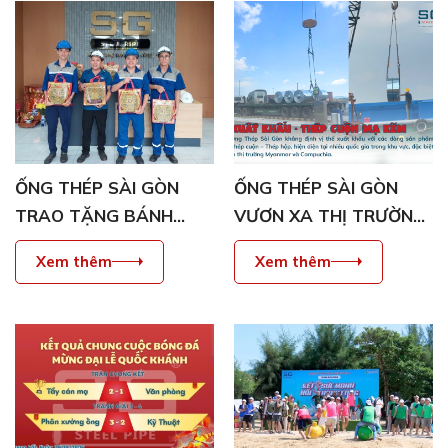
ỐNG THÉP SÀI GÒN
ỐNG THÉP SÀI GÒN
TRAO TẶNG BÁNH
VƯƠN XA THỊ TRƯỜNG
TRUNG THU CHO NHÂN
ĐÔNG NAM Á – CƠ HỘI
Xem thêm
Xem thêm
VIÊN – LAN TỎA YÊU
& THÁCH THỨC
THƯƠNG MÙA TRĂNG
2025