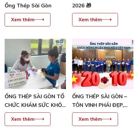
Ống Thép Sài Gòn
2026 🎁
Xem thêm
Xem thêm
ỐNG THÉP SÀI GÒN TỔ
ỐNG THÉP SÀI GÒN –
CHỨC KHÁM SỨC KHỎE
TÔN VINH PHÁI ĐẸP,
ĐỊNH KỲ CHO NHÂN
LAN TỎA YÊU THƯƠNG
Xem thêm
Xem thêm
VIÊN
NHÂN NGÀY PHỤ NỮ
VIỆT NAM 20/10