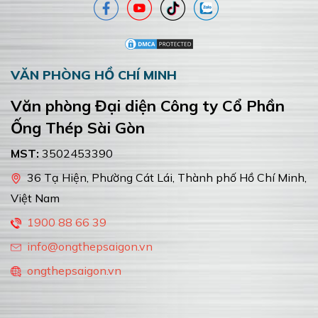
VĂN PHÒNG HỒ CHÍ MINH
Văn phòng Đại diện Công ty Cổ Phần
Ống Thép Sài Gòn
MST:
3502453390
36 Tạ Hiện, Phường Cát Lái, Thành phố Hồ Chí Minh,
Việt Nam
1900 88 66 39
info@ongthepsaigon.vn
ongthepsaigon.vn